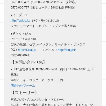
0570-000-407（10:00～20:00／オペレータ対応）
0570-000-777（要Ｌコード／24h自動音声対応）
●イープラス
http://eplus.jp/
（PC・モバイル共通）
ファミリーマート、セブン-イレブンで購入可能
●チケットぴあ
Pコード：488-148
ぴあの店舗、セブン-イレブン、サークルＫ・サンクス
PC：
http://t.pia.jp/
モバイル：
http://pia.jp/t/
0570-02-9999
【お問い合わせ先】
●SRO運営事務局 ☎03-5738-5438 (平日 11:00～18:00 土日
祝休）
㈱サムライ・ロック・オーケストラ内
問合わせフォーム
【ストーリー】
灰色のカンザスに住む少女・ドロシー。
ある日、大きな竜巻に襲われドロシーと愛犬・トトが家ごと