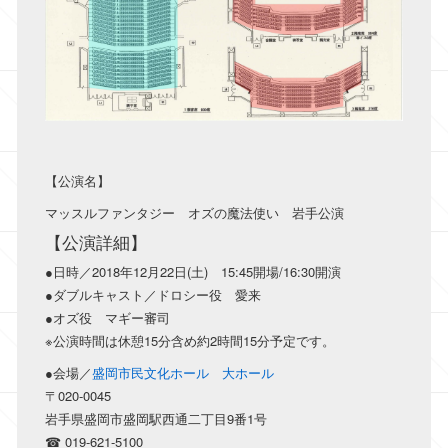
【公演名】
マッスルファンタジー オズの魔法使い 岩手公演
【公演詳細】
●日時／2018年12月22日(土) 15:45開場/16:30開演
●ダブルキャスト／ドロシー役 愛来
●オズ役 マギー審司
※公演時間は休憩15分含め約2時間15分予定です。
●会場／
盛岡市民文化ホール 大ホール
〒020-0045
岩手県盛岡市盛岡駅西通二丁目9番1号
☎ 019-621-5100