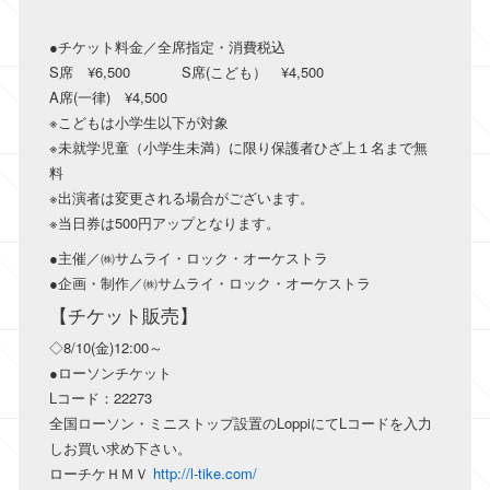
●チケット料金／全席指定・消費税込
S席 ¥6,500 S席(こども） ¥4,500
A席(一律) ¥4,500
※こどもは小学生以下が対象
※未就学児童（小学生未満）に限り保護者ひざ上１名まで無
料
※出演者は変更される場合がございます。
※当日券は500円アップとなります。
●主催／㈱サムライ・ロック・オーケストラ
●企画・制作／㈱サムライ・ロック・オーケストラ
【チケット販売】
◇8/10(金)12:00～
●ローソンチケット
Lコード：22273
全国ローソン・ミニストップ設置のLoppiにてLコードを入力
しお買い求め下さい。
ローチケＨＭＶ
http://l-tike.com/