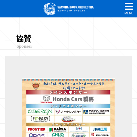
MENU
協賛
Sponser