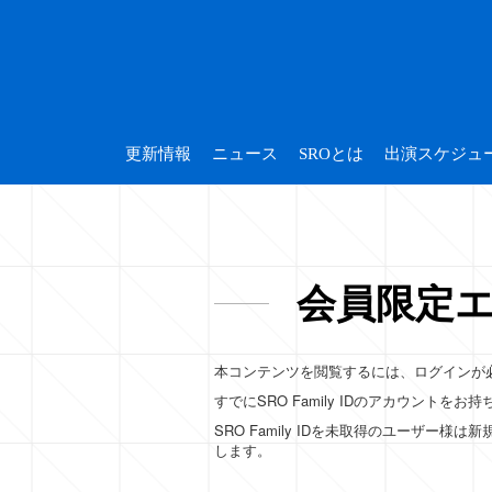
更新情報
ニュース
SROとは
出演スケジュ
会員限定
本コンテンツを閲覧するには、ログインが
すでにSRO Family IDのアカウント
SRO Family IDを未取得のユーザ
します。